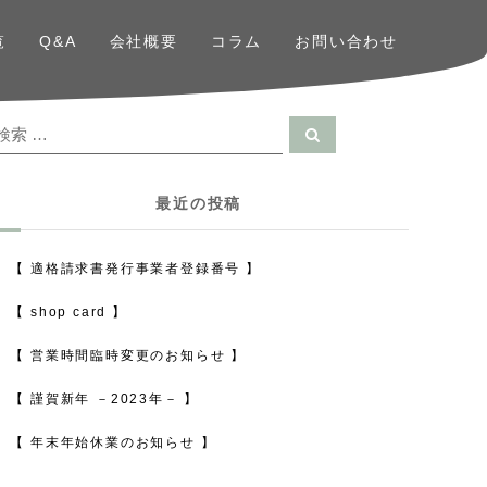
覧
Q&A
会社概要
コラム
お問い合わせ
検
検
索
索
対
最近の投稿
象
【 適格請求書発行事業者登録番号 】
【 shop card 】
【 営業時間臨時変更のお知らせ 】
【 謹賀新年 －2023年－ 】
【 年末年始休業のお知らせ 】